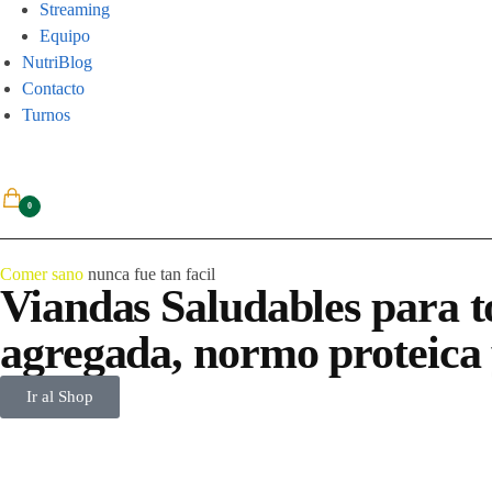
Streaming
Equipo
NutriBlog
Contacto
Turnos
0
Comer sano
nunca fue tan facil
Viandas Saludables para to
agregada, normo proteica 
Ir al Shop