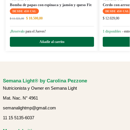
Bomba de papas con espinaca y jamón y queso Fit
Cerdo con arroz
DESDE 450 CAL
DESDE 450 CAL
$
10.500,00
$
12.029,00
$
11.321,00
¡Reservalo
para el Jueves!
1 disponibles
- entr
Añadir al carrito
Semana Light® by Carolina Pezzone
Nutricionista y Owner en Semana Light
Mat. Nac. N° 4961
semanalightmp@gmail.com
11 15 5135-6037