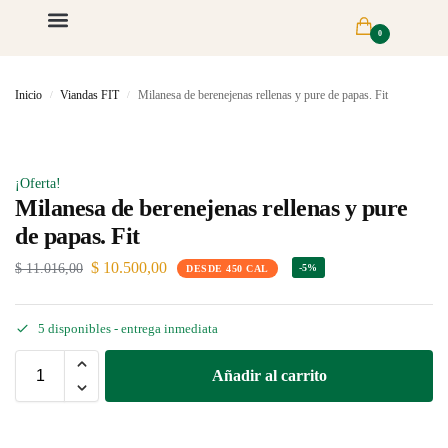
0
Inicio
Viandas FIT
Milanesa de berenejenas rellenas y pure de papas. Fit
/
/
¡Oferta!
Milanesa de berenejenas rellenas y pure
de papas. Fit
$
10.500,00
$
11.016,00
-5%
DESDE 450 CAL
5 disponibles
- entrega inmediata
Añadir al carrito