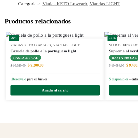
Categorías:
Viadas KETO Lowcarb
,
Viandas LIGHT
Productos relacionados
-8%
-7%
VIADAS KETO LOWCARB
,
VIANDAS LIGHT
VIADAS KETO L
Cazuela de pollo a la portuguesa light
Suprema al verde
HASTA 300 CAL
HASTA 300 CAL
$
9.200,00
$
9.400
$
10.020,00
$
10.084,00
¡Reservalo
para el Jueves!
5 disponibles
- entr
Añadir al carrito