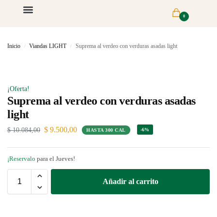
0
Inicio
Viandas LIGHT
Suprema al verdeo con verduras asadas light
/
/
¡Oferta!
Suprema al verdeo con verduras asadas
light
$
9.500,00
$
10.084,00
-6%
HASTA 300 CAL
¡Reservalo
para el Jueves!
Añadir al carrito