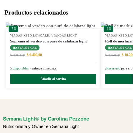
Productos relacionados
-7%
-4%
VIADAS KETO LOWCARB
,
VIANDAS LIGHT
VIADAS KETO L
Suprema al verdeo con puré de calabaza light
Roll de merluza 
HASTA 300 CAL
HASTA 300 CAL
$
9.400,00
$
10.20
$
10.084,00
$
10.678,00
5 disponibles
- entrega inmediata
¡Reservalo
para el 
Añadir al carrito
Semana Light® by Carolina Pezzone
Nutricionista y Owner en Semana Light