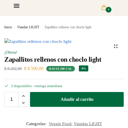
0
Inicio
Viandas LIGHT
Zapallitos rellenos con choclo light
/
/
¡Oferta!
Zapallitos rellenos con choclo light
$
8.500,00
$
9.202,00
-8%
HASTA 300 CAL
3 disponibles
- entrega inmediata
Añadir al carrito
Categorías:
Veggie Food
,
Viandas LIGHT