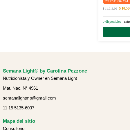
DESDE 450 CAL
$
10.50
$
11.016,00
5 disponibles
- entr
Semana Light® by Carolina Pezzone
Nutricionista y Owner en Semana Light
Mat. Nac. N° 4961
semanalightmp@gmail.com
11 15 5135-6037
Mapa del sitio
Consultorio