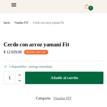
0
Inicio
Viandas FIT
Cerdo con arroz yamani Fit
/
/
Cerdo con arroz yamani Fit
$
12.029,00
DESDE 450 CAL
1 disponibles
- entrega inmediata
Añadir al carrito
Categoría:
Viandas FIT