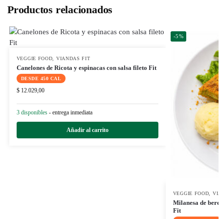
Productos relacionados
-5%
VEGGIE FOOD
,
VIANDAS FIT
Canelones de Ricota y espinacas con salsa fileto Fit
DESDE 450 CAL
$
12.029,00
3 disponibles
- entrega inmediata
Añadir al carrito
VEGGIE FOOD
,
VI
Milanesa de bere
Fit