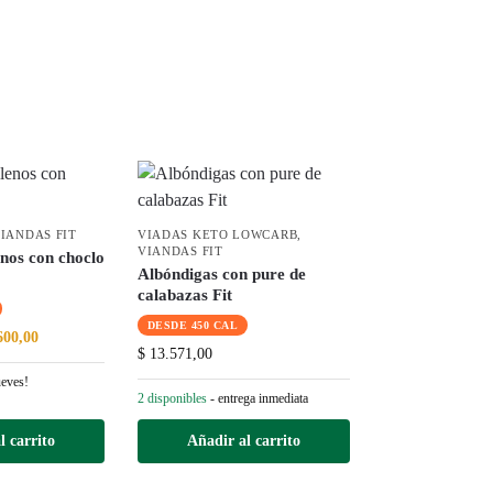
IANDAS FIT
VIADAS KETO LOWCARB
,
VIANDAS FIT
enos con choclo
Albóndigas con pure de
calabazas Fit
DESDE 450 CAL
600,00
$
13.571,00
ueves!
2 disponibles
- entrega inmediata
l carrito
Añadir al carrito