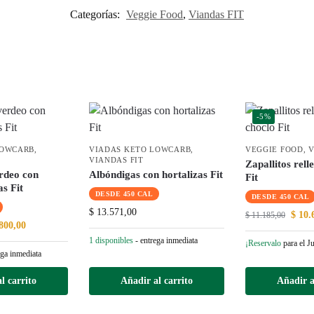
Categorías:
Veggie Food
,
Viandas FIT
-5%
LOWCARB
,
VIADAS KETO LOWCARB
,
VEGGIE FOOD
,
V
VIANDAS FIT
Zapallitos rell
rdeo con
Albóndigas con hortalizas Fit
Fit
s Fit
DESDE 450 CAL
DESDE 450 CAL
$
13.571,00
$
10.
$
11.185,00
800,00
1 disponibles
- entrega inmediata
¡Reservalo
para el J
ega inmediata
l carrito
Añadir al carrito
Añadir a