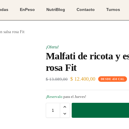
ndas
EnPeso
NutriBlog
Contacto
Turnos
n salsa rosa Fit
¡Oferta!
Malfati de ricota y e
rosa Fit
$
12.400,00
$
13.089,00
DESDE 450 CAL
¡Reservalo
para el Jueves!