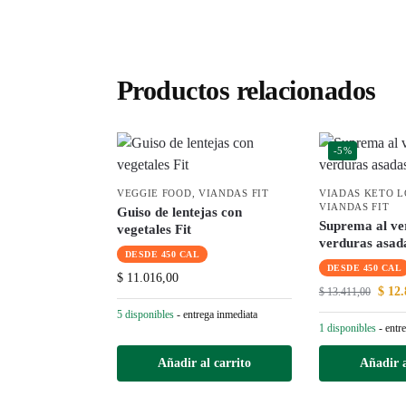
Productos relacionados
-5%
VEGGIE FOOD
,
VIANDAS FIT
VIADAS KETO 
VIANDAS FIT
Guiso de lentejas con
Suprema al ve
vegetales Fit
verduras asada
DESDE 450 CAL
DESDE 450 CAL
$
11.016,00
$
12.
$
13.411,00
5 disponibles
- entrega inmediata
1 disponibles
- entr
Añadir al carrito
Añadir a