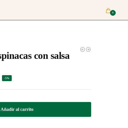
0
spinacas con salsa
-5%
Añadir al carrito