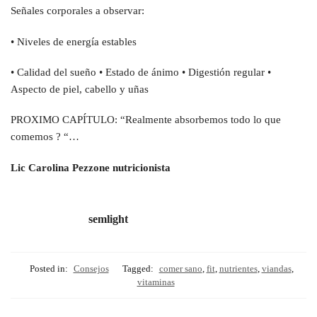
Señales corporales a observar:
• Niveles de energía estables
• Calidad del sueño • Estado de ánimo • Digestión regular •
Aspecto de piel, cabello y uñas
PROXIMO CAPÍTULO: “Realmente absorbemos todo lo que
comemos ? “…
Lic Carolina Pezzone nutricionista
semlight
Posted in:
Consejos
Tagged:
comer sano
,
fit
,
nutrientes
,
viandas
,
vitaminas